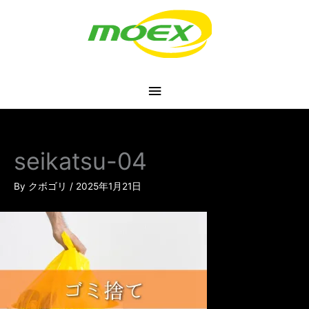
内
メ
容
を
イ
ス
キ
ン
ッ
プ
メ
ニ
seikatsu-04
ュ
By
クボゴリ
/
2025年1月21日
ー