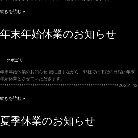
続きを読む »
年末年始休業のお知らせ
年
末
年
始
休
クボゴリ
業
の
年末年始休業のお知らせ 誠に勝手ながら、弊社では下記の日程は年末
お
年始休業とさせていただきます。
知
*******************************************************2025年12
ら
せ
続きを読む »
夏季休業のお知らせ
夏
季
休
業