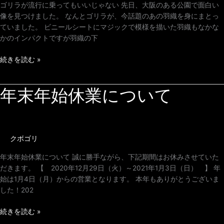
っ
ゴリラが流行に乗ってもいいじゃない 先日、大阪のある公園で面白い
て
像を見つけました。 なんとゴリラが、今話題のあの羽織を身にまとっ
も
ていました。 ビニールシートにマジックで模様を描いた羽織もなかな
い
かのインパクトですが羽織の下
い
じ
続きを読む »
ゃ
な
年末年始休業について
年
い
末
年
始
休
クボゴリ
業
に
年末年始休業について 誠に勝手ながら、下記期間はお休みさせていた
つ
だきます。 【 2020年12月29日（火）～2021年1月3日（日） 】 年
い
始は1月4日（月）からの営業となります。 本年もありがとうございま
て
した！202
続きを読む »