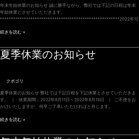
の
年末年始休業のお知らせ 誠に勝手ながら、弊社では下記の日程は年末
お
年始休業とさせていただきます。
知
*******************************************************2022年12
ら
せ
続きを読む »
夏季休業のお知らせ
夏
季
休
業
の
クボゴリ
お
知
夏季休業のお知らせ 弊社では下記日程を下記休業とさせていただきま
ら
す。 ［ 休業期間：2022年8月11日～2022年8月15日 ］ ご不便をお
せ
かけいたしますが、何卒ご了承いただければと存じます。
続きを読む »
年