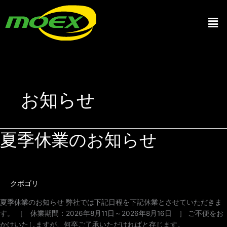
内
メ
容
ニ
を
ュ
ス
ー
キ
ッ
プ
お知らせ
夏季休業のお知らせ
夏
季
休
業
の
クボゴリ
お
知
夏季休業のお知らせ 弊社では下記日程を下記休業とさせていただきま
ら
す。 ［ 休業期間：2026年8月11日～2026年8月16日 ］ ご不便をお
せ
かけいたしますが、何卒ご了承いただければと存じます。