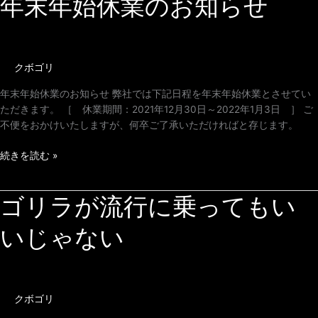
年末年始休業のお知らせ
末
年
始
休
クボゴリ
業
の
年末年始休業のお知らせ 弊社では下記日程を年末年始休業とさせてい
お
ただきます。 ［ 休業期間：2021年12月30日～2022年1月3日 ］ ご
知
不便をおかけいたしますが、何卒ご了承いただければと存じます。
ら
せ
続きを読む »
ゴリラが流行に乗ってもい
ゴ
リ
いじゃない
ラ
が
流
行
に
クボゴリ
乗