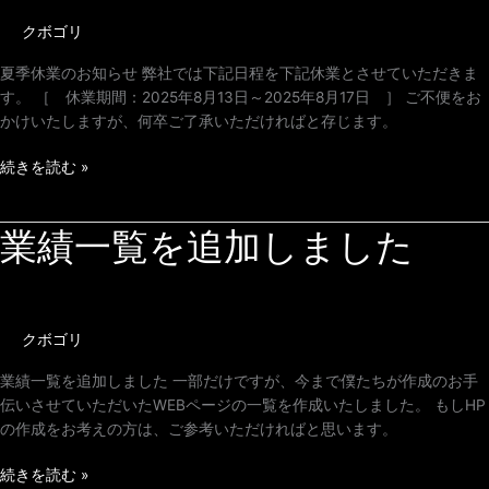
の
クボゴリ
お
知
夏季休業のお知らせ 弊社では下記日程を下記休業とさせていただきま
ら
す。 ［ 休業期間：2025年8月13日～2025年8月17日 ］ ご不便をお
せ
かけいたしますが、何卒ご了承いただければと存じます。
続きを読む »
業績一覧を追加しました
業
績
一
覧
を
クボゴリ
追
加
業績一覧を追加しました 一部だけですが、今まで僕たちが作成のお手
し
伝いさせていただいたWEBページの一覧を作成いたしました。 もしHP
ま
の作成をお考えの方は、ご参考いただければと思います。
し
た
続きを読む »