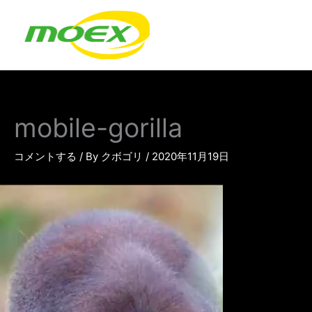
内
容
を
ス
キ
ッ
プ
mobile-gorilla
コメントする
/ By
クボゴリ
/
2020年11月19日
動
画
プ
レ
ー
ヤ
ー