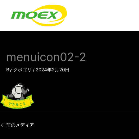
内
容
を
ス
キ
ッ
プ
menuicon02-2
By
クボゴリ
/
2024年2月20日
←
前のメディア