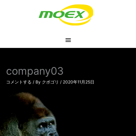
内
メ
容
を
イ
ス
キ
ン
ッ
プ
メ
ニ
company03
ュ
コメントする
/ By
クボゴリ
/
2020年11月25日
ー