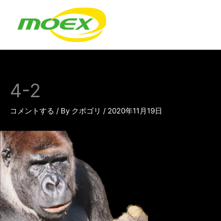
内
容
を
ス
キ
ッ
プ
4-2
コメントする
/ By
クボゴリ
/
2020年11月19日