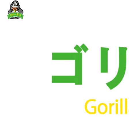
内
容
を
ス
キ
ッ
プ