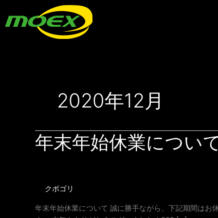
内
容
を
ス
キ
ッ
プ
2020年12月
年
年末年始休業につい
末
年
始
休
クボゴリ
業
に
年末年始休業について 誠に勝手ながら、下記期間はお休み
つ