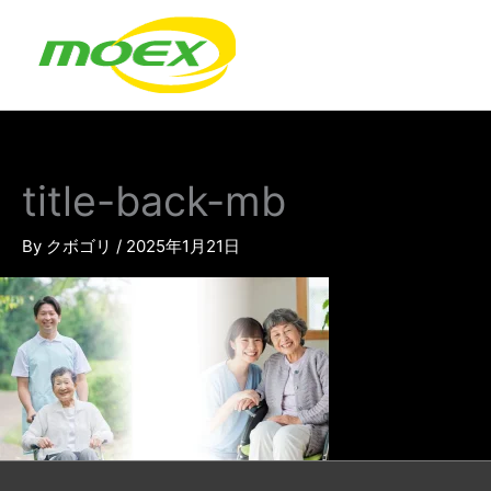
内
容
を
ス
キ
ッ
プ
title-back-mb
By
クボゴリ
/
2025年1月21日