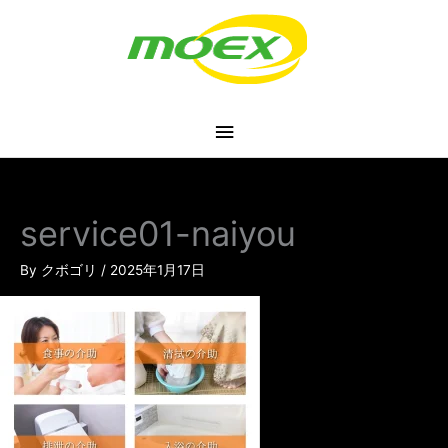
内
メ
容
を
イ
ス
キ
ン
ッ
プ
メ
ニ
service01-naiyou
ュ
By
クボゴリ
/
2025年1月17日
ー