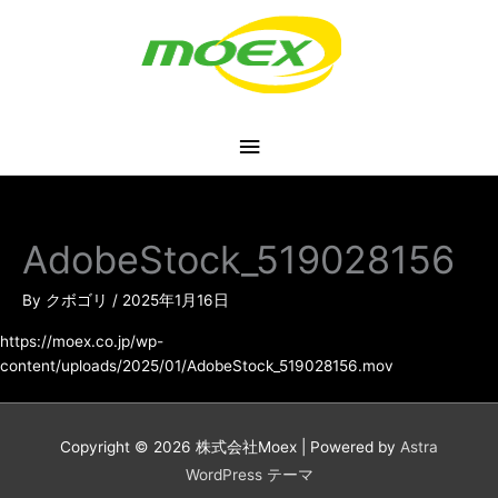
内
メ
容
を
イ
ス
キ
ン
ッ
プ
メ
ニ
AdobeStock_519028156
ュ
By
クボゴリ
/
2025年1月16日
ー
https://moex.co.jp/wp-
content/uploads/2025/01/AdobeStock_519028156.mov
Copyright © 2026
株式会社Moex
| Powered by
Astra
WordPress テーマ