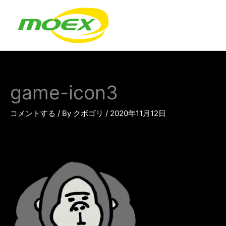
内
容
を
ス
キ
ッ
プ
game-icon3
コメントする
/ By
クボゴリ
/
2020年11月12日