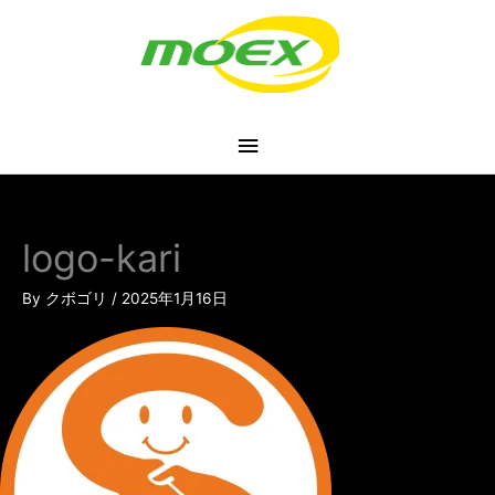
内
メ
容
を
イ
ス
キ
ン
ッ
プ
メ
ニ
logo-kari
ュ
By
クボゴリ
/
2025年1月16日
ー