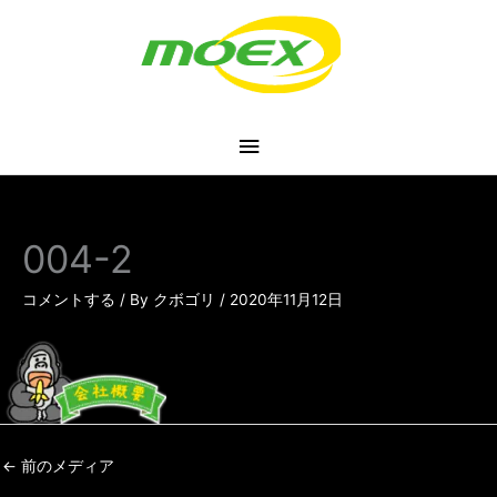
内
メ
容
を
イ
ス
キ
ン
ッ
プ
メ
ニ
004-2
ュ
コメントする
/ By
クボゴリ
/
2020年11月12日
ー
←
前のメディア